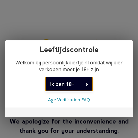
Our storefront is temporarily
Age Verification FAQ
closed
We apologize for the inconvenience and
thank you for your understanding.